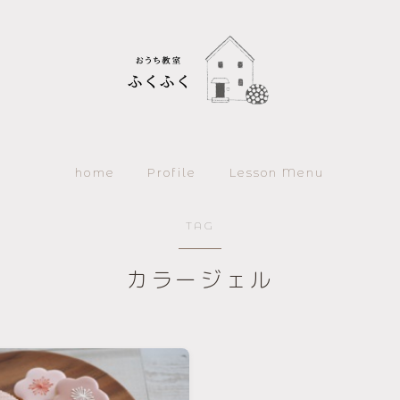
home
Profile
Lesson Menu
home
TAG
Profile
カラージェル
Lesson Menu