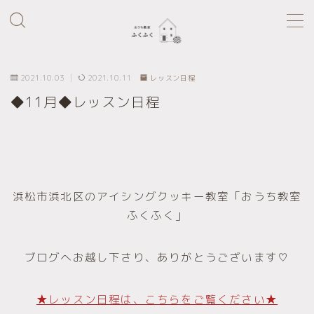
MENU
2021.10.03
2021.10.11
レッスン日程
home
◆11月◆レッスン日程
Profile
Lesson Menu
浜松市浜北区のアイシングクッキー教室「おうち教室
ふくふく」
ブログへお越し下さり、ありがとうございます♡
★レッスン日程は、こちらをご覧ください★